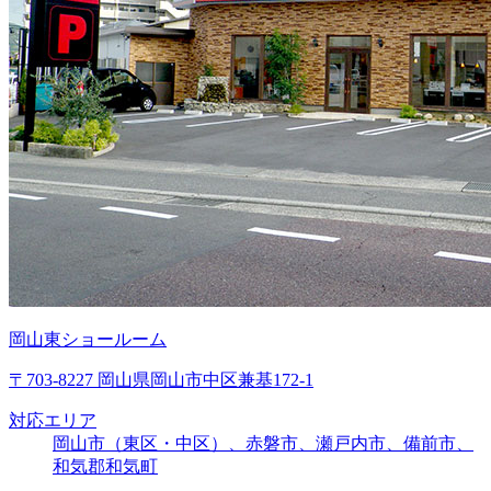
岡山東ショールーム
〒703-8227 岡山県岡山市中区兼基172-1
対応エリア
岡山市（東区・中区）、赤磐市、瀬戸内市、備前市、
和気郡和気町