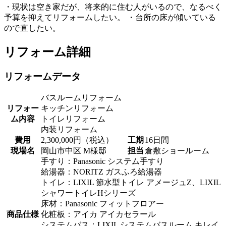
・現状は空き家だが、将来的に住む人がいるので、なるべく
予算を抑えてリフォームしたい。 ・台所の床が傾いている
ので直したい。
リフォーム詳細
リフォームデータ
バスルームリフォーム
リフォー
キッチンリフォーム
ム内容
トイレリフォーム
内装リフォーム
費用
2,300,000円（税込）
工期
16日間
現場名
岡山市中区 M様邸
担当
倉敷ショールーム
手すり：Panasonic システム手すり
給湯器：NORITZ ガスふろ給湯器
トイレ：LIXIL 節水型トイレ アメージュZ、LIXIL
シャワートイレHシリーズ
床材：Panasonic フィットフロアー
商品仕様
化粧板：アイカ アイカセラール
システムバス：LIXIL システムバスルーム キレイ