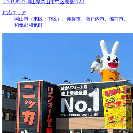
〒703-8227 岡山県岡山市中区兼基172-1
対応エリア
岡山市（東区・中区）、赤磐市、瀬戸内市、備前市、
和気郡和気町