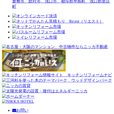
倉敷市、総社市、浅口市、都窪郡早島町、浅口郡里庄
町
お問い