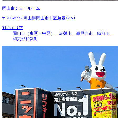
岡山東ショールーム
〒703-8227 岡山県岡山市中区兼基172-1
対応エリア
岡山市（東区・中区）、赤磐市、瀬戸内市、備前市、
和気郡和気町